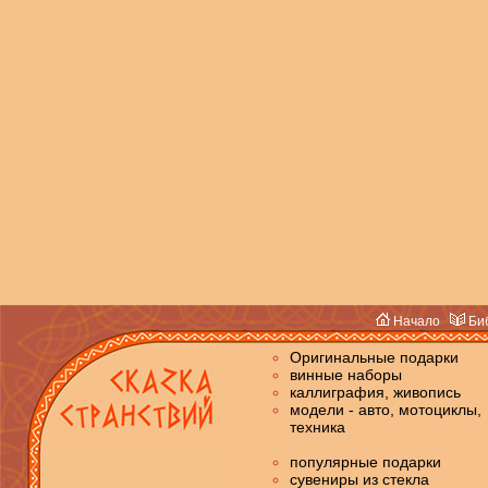
Начало
Биб
Оригинальные подарки
винные наборы
каллиграфия, живопись
модели - авто, мотоциклы,
техника
популярные подарки
сувениры из стекла