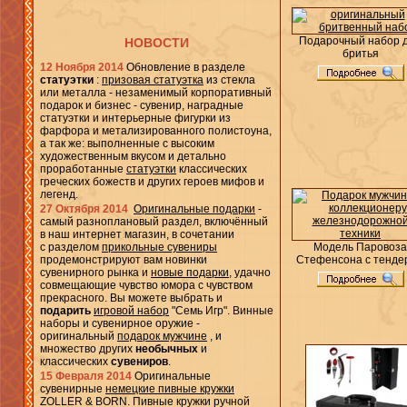
Подарочный набор 
НОВОСТИ
бритья
12 Ноября 2014
Обновление в разделе
статуэтки
:
призовая статуэтка
из стекла
или металла - незаменимый корпоративный
подарок и бизнес - сувенир, наградные
статуэтки и интерьерные фигурки из
фарфора и метализированного полистоуна,
а так же: выполненные с высоким
художественным вкусом и детально
проработанные
статуэтки
классических
греческих божеств и других героев мифов и
легенд.
27 Октября 2014
Оригинальные подарки
-
самый разноплановый раздел, включённый
в наш интернет магазин, в сочетании
с разделом
прикольные сувениры
Модель Паровоза
продемонстрируют вам новинки
Стефенсона с тенде
сувенирного рынка и
новые подарки
, удачно
совмещающие чувство юмора с чувством
прекрасного. Вы можете выбрать и
подарить
игровой набор
"Семь Игр". Винные
наборы и сувенирное оружие -
оригинальный
подарок мужчине
, и
множество других
необычных
и
классических
сувениров
.
15 Февраля 2014
Оригинальныe
сувенирные
немецкие пивные кружки
ZOLLER & BORN. Пивные кружки ручной