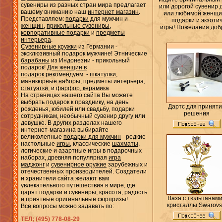
сувениры из разных стран мира предлагает
или дорогой сувенир 
вашему вниманию наш
интернет магазин
.
или любимой женщин
Представляем:
подарки
для мужчин и
подарки и экзоти
женщин
,
прикольные сувениры
,
игры! Пожелания доб
корпоративные подарки
и
предметы
интерьера
.
Сувенирные кружки
из Германии -
эксклюзивный подарок мужчине! Этнические
барабаны
из Индонезии - прикольный
подарок!
Для женщин в
подарок
рекомендуем: -
шкатулки
,
маникюрные наборы, предметы интерьера,
статуэтки
, и
фарфор, керамика
.
На страницах нашего сайта Вы можете
выбрать подарок к празднику, на день
Дартс для принят
рожденья, юбилей или свадьбу, подарки
решения
сотрудникам, необычный сувенир другу или
девушке. В других разделах нашего
интернет-магазина выбирайте
великолепные
подарки для мужчин
- редкие
настольные
игры
, классические
шахматы
,
логические и азартные игры в подарочных
наборах, древняя популярная
игра
маджонг
и
сувенирное оружие
зарубежных и
отечественных производителей. Создатели
и хранители сайта желают вам
увлекательного путешествия в мире, где
царят подарки и сувениры, красота, радость
Ваза с тюльпанами
и приятные оригинальные сюрпризы!
кристаллы Swarovs
Все вопросы можно задавать по:
ТЕЛ;
(495) 778-08-29