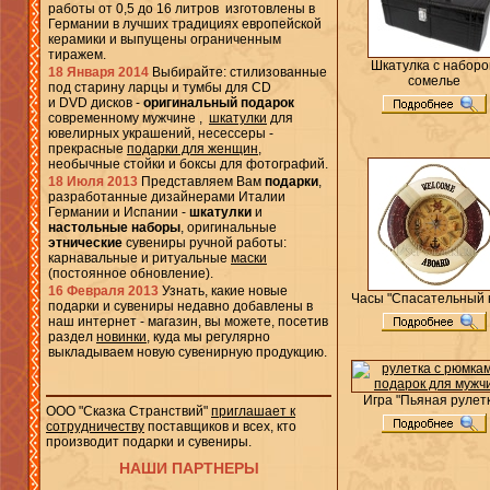
работы от 0,5 до 16 литров изготовлены в
Германии в лучших традициях европейской
керамики и выпущены ограниченным
тиражем.
Шкатулка с набор
18 Января 2014
Выбирайте: стилизованные
сомелье
под старину ларцы и тумбы для CD
и DVD дисков -
оригинальный подарок
современному мужчине ,
шкатулки
для
ювелирных украшений, несессеры -
прекрасные
подарки для женщин
,
необычные стойки и боксы для фотографий.
18 Июля 2013
Представляем Вам
подарки
,
разработанные дизайнерами Италии
Германии и Испании -
шкатулки
и
настольные наборы
, оригинальные
этнические
cувениры ручной работы:
карнавальные и ритуальные
маски
(постоянное обновление).
16 Февраля 2013
Узнать, какие новые
Часы "Спасательный к
подарки и сувениры недавно добавлены в
наш интернет - магазин, вы можете, посетив
раздел
новинки
, куда мы регулярно
выкладываем новую сувенирную продукцию.
Игра "Пьяная рулет
ООО "Сказка Странствий"
приглашает к
сотрудничеству
поставщиков и всех, кто
производит подарки и сувениры.
НАШИ ПАРТНЕРЫ