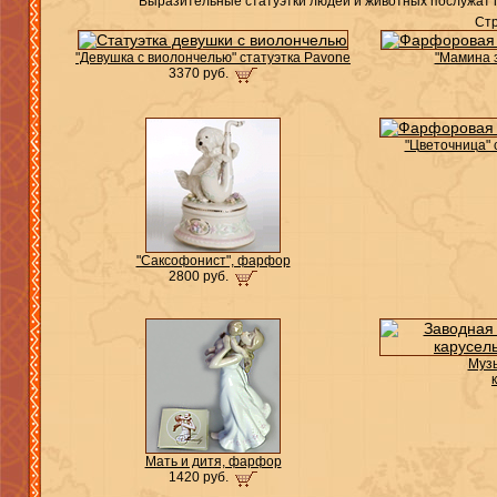
Выразительные статуэтки людей и животных послужат п
Ст
"Девушка с виолончелью" статуэтка Pavone
"Мамина з
3370 руб.
"Цветочница" 
"Саксофонист", фарфор
2800 руб.
Муз
Мать и дитя, фарфор
1420 руб.