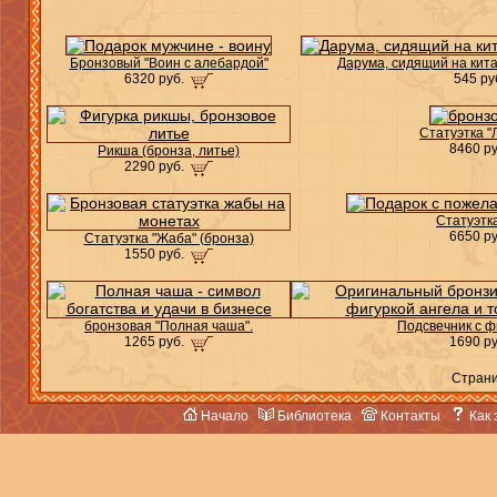
Бронзовый "Воин с алебардой"
Дарума, сидящий на кит
6320 руб.
545 ру
Статуэтка "
8460 р
Рикша (бронза, литье)
2290 руб.
Статуэтк
6650 р
Статуэтка "Жаба" (бронза)
1550 руб.
бронзовая "Полная чаша".
Подсвечник с ф
1265 руб.
1690 р
Стран
Начало
Библиотека
Контакты
Как 