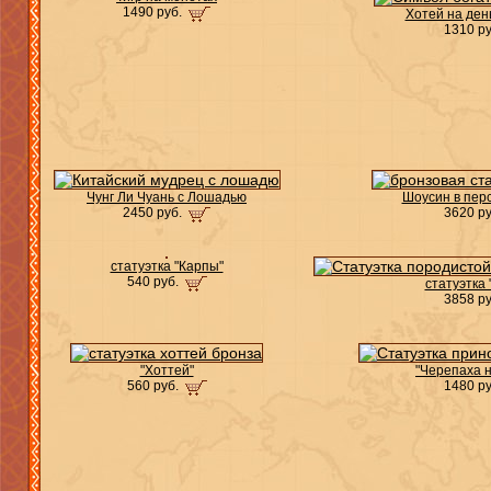
1490 руб.
Хотей на ден
1310 р
Чунг Ли Чуань с Лошадью
Шоусин в перс
2450 руб.
3620 р
статуэтка "Карпы"
540 руб.
статуэтка
3858 р
"Хоттей"
"Черепаха 
560 руб.
1480 р