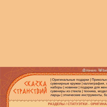
Начало
Биб
|
Оригинальные подарки
|
Прикольн
сувенирные кружки
|
каллиграфия, 
наборы
|
новинки
|
подарки для же
сувениры из стекла
|
техника, моде
ларцы
|
этнические инструменты, 
РАЗДЕЛЫ / СТАТУЭТКИ - ОРИГИ