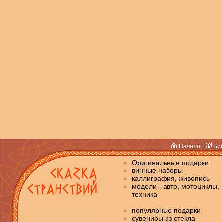
Начало
Биб
Оригинальные подарки
винные наборы
каллиграфия, живопись
модели - авто, мотоциклы,
техника
популярные подарки
сувениры из стекла