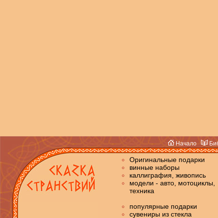
Начало
Биб
Оригинальные подарки
винные наборы
каллиграфия, живопись
модели - авто, мотоциклы,
техника
популярные подарки
сувениры из стекла