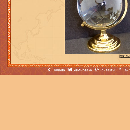
[увели
Начало
Библиотека
Контакты
Как 