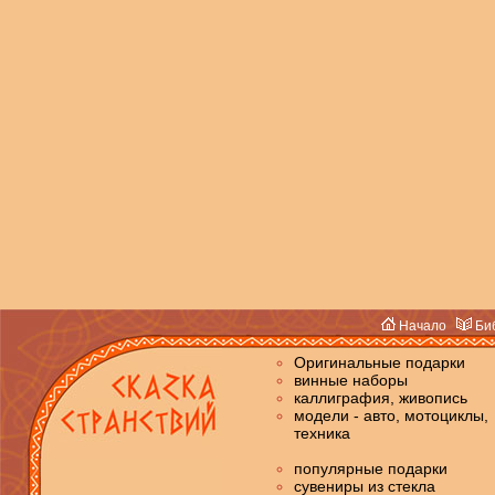
Начало
Биб
Оригинальные подарки
винные наборы
каллиграфия, живопись
модели - авто, мотоциклы,
техника
популярные подарки
сувениры из стекла