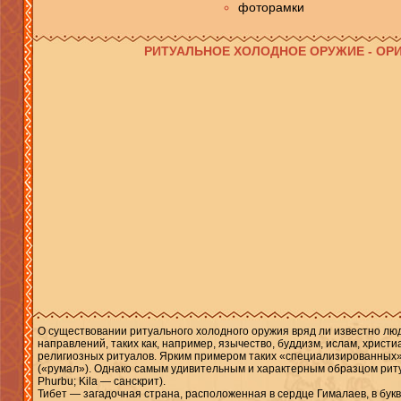
фоторамки
РИТУАЛЬНОЕ ХОЛОДНОЕ ОРУЖИЕ - ОР
О существовании ритуального холодного оружия вряд ли известно л
направлений, таких как, например, язычество, буддизм, ислам, хри
религиозных ритуалов. Ярким примером таких «специализированных»
(«румал»). Однако самым удивительным и характерным образцом риту
Phurbu; Kila — санскрит).
Тибет — загадочная страна, расположенная в сердце Гималаев, в бук