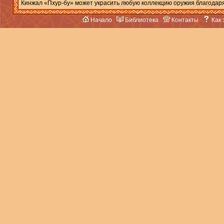
Кинжал «Пхур-бу» может украсить любую коллекцию оружия благодаря
Начало
Библиотека
Контакты
Как 