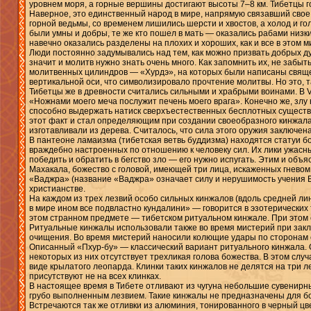
уровнем моря, а горные вершины достигают высоты 7–8 км. Тибетцы г
Наверное, это единственный народ в мире, напрямую связавший свое
горной ведьмы, со временем лишились шерсти и хвостов, а холод и голо
были умны и добры, те же кто пошел в мать — оказались рабами низк
навечно оказались разделены на плохих и хороших, как и все в этом 
Люди постоянно задумывались над тем, как можно призвать добрых дух
значит и молитв нужно знать очень много. Как запомнить их, не за
молитвенных цилиндров — «Хурдэ», на которых были написаны священ
вертикальной оси, что символизировало прочтение молитвы. Но это, т
Тибетцы же в древности считались сильными и храбрыми воинами. В VI
«Ножнами моего меча послужит печень моего врага». Конечно же, злу 
способно выдержать натиск сверхъестественных бесплотных существ
этот факт и стал определяющим при создании своеобразного кинжала 
изготавливали из дерева. Считалось, что сила этого оружия заключена
В пантеоне ламаизма (тибетская ветвь буддизма) находятся статуи 
враждебно настроенных по отношению к человеку сил. Их лики ужасны
победить и обратить в бегство зло — его нужно испугать. Этим и объ
Махакала, божество с головой, имеющей три лица, искаженных гневом
«Ваджра» (название «Ваджра» означает силу и нерушимость учения Бу
христианстве.
На каждом из трех лезвий особо сильных кинжалов (вдоль средней лин
в мире ином все подвластно кундалини» — говорится в эзотерических
этом странном предмете — тибетском ритуальном кинжале. При этом с
Ритуальные кинжалы использовали также во время мистерий при закл
очищения. Во время мистерий наносили колющие удары по сторонам с
Описанный «Пхур-бу» — классический вариант ритуального кинжала.
некоторых из них отсутствует трехликая голова божества. В этом слу
виде крылатого леопарда. Клинки таких кинжалов не делятся на три 
присутствуют не на всех клинках.
В настоящее время в Тибете отливают из чугуна небольшие сувенирн
грубо выполненным лезвием. Такие кинжалы не предназначены для бор
Встречаются так же отливки из алюминия, тонированного в черный цвет